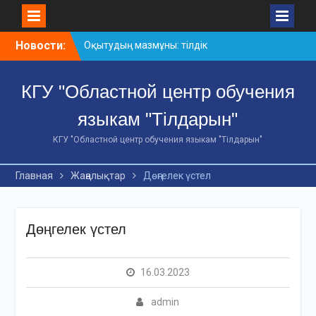
Skip
Новости:
Оқытудың мазмұны: тілдік
to
дағдылар және
content
инновациялық
КГУ "Областной центр обучения
стратегиялар
АХМЕТ БАЙТҰРСЫНҰЛЫ
языкам "Тілдарын"
АТЫНДАҒЫ «ҮЗДІК
ОҚЫТУШЫ-2026»
КГУ "Областной центр обучения языкам "Тілдарын"
ОБЛЫСТЫҚ БАЙҚАУЫ
«Мемлекеттік тіл –
Главная
Жаңалықтар
Дөңгелек үстел
Тәуелсіздік символы»
облыстық байқауы
Дөңгелек үстел
16.03.2023
admin