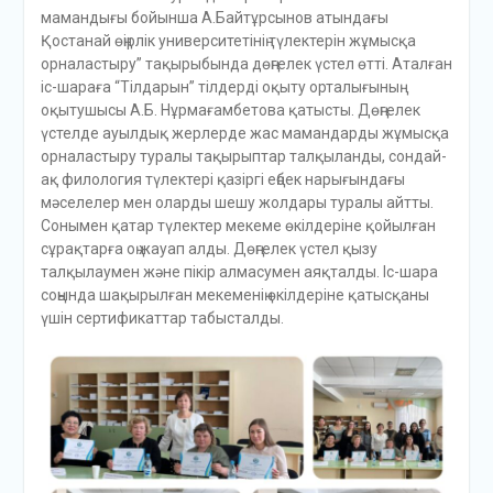
мамандығы бойынша А.Байтұрсынов атындағы
Қостанай өңірлік университетінің түлектерін жұмысқа
орналастыру” тақырыбында дөңгелек үстел өтті. Аталған
іс-шараға “Тілдарын” тілдерді оқыту орталығының
оқытушысы А.Б. Нұрмағамбетова қатысты. Дөңгелек
үстелде ауылдық жерлерде жас мамандарды жұмысқа
орналастыру туралы тақырыптар талқыланды, сондай-
ақ филология түлектері қазіргі еңбек нарығындағы
мәселелер мен оларды шешу жолдары туралы айтты.
Сонымен қатар түлектер мекеме өкілдеріне қойылған
сұрақтарға оң жауап алды. Дөңгелек үстел қызу
талқылаумен және пікір алмасумен аяқталды. Іс-шара
соңында шақырылған мекеменің өкілдеріне қатысқаны
үшін сертификаттар табысталды.