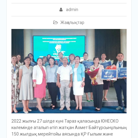
admin
Жаңалықтар
2022 жылғы 27 шілде күні Тараз қаласында ЮНЕСКО
көлемінде аталып өтіп жатқан Ахмет Байтұрсынұлының
150 жылдық мерейтойы аясында ҚР Ғылым және