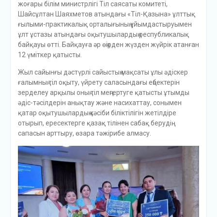
жоғары білім министрлігі Тіл саясаты комитеті,
Шайсұлтан Шаяхметов атындағы «Тіл-Қазына» ұлттық
ғылыми-практикалық орталығының ұйымдастыруымен
ұлт ұстазы атындағы оқытушылардың республикалық
байқауы өтті. Байқауға әр өңірден жүзден жүйрік атанған
12 үміткер қатысты.
Жыл сайынғы дәстүрлі сайыстың мақсаты ұлы әдіскер
ғалымның тіл оқыту, үйрету саласындағы еңбектерін
зерделеу арқылы оның тіл меңгертуге қатысты ұтымды
әдіс-тәсілдерін анықтау және насихаттау, сонымен
қатар оқытушылардың кәсіби біліктілігін жетілдіре
отырып, ересектерге қазақ тілінен сабақ берудің
сапасын арттыру, өзара тәжірибе алмасу.