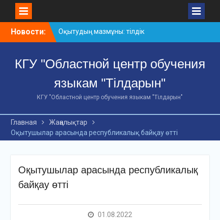
Skip
Новости:
Оқытудың мазмұны: тілдік
to
дағдылар және
content
инновациялық
КГУ "Областной центр обучения
стратегиялар
АХМЕТ БАЙТҰРСЫНҰЛЫ
языкам "Тілдарын"
АТЫНДАҒЫ «ҮЗДІК
ОҚЫТУШЫ-2026»
КГУ "Областной центр обучения языкам "Тілдарын"
ОБЛЫСТЫҚ БАЙҚАУЫ
«Мемлекеттік тіл –
Главная
Жаңалықтар
Тәуелсіздік символы»
Оқытушылар арасында республикалық байқау өтті
облыстық байқауы
Оқытушылар арасында республикалық
байқау өтті
01.08.2022