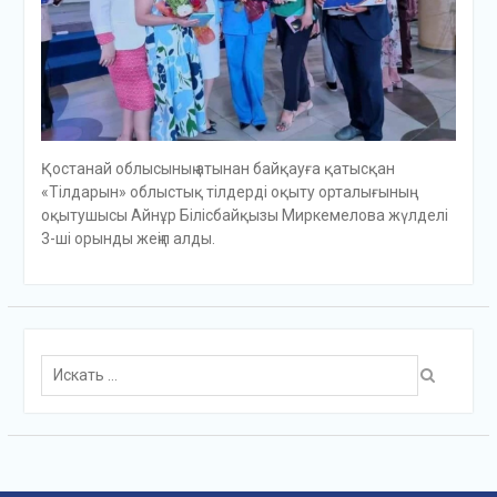
Қостанай облысының атынан байқауға қатысқан
«Тілдарын» облыстық тілдерді оқыту орталығының
оқытушысы Айнұр Білісбайқызы Миркемелова жүлделі
3-ші орынды жеңіп алды.
Поиск
для: