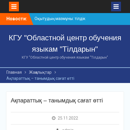
Skip
Новости:
Оқытудың мазмұны: тілдік
to
дағдылар және
content
инновациялық
КГУ "Областной центр обучения
стратегиялар
АХМЕТ БАЙТҰРСЫНҰЛЫ
языкам "Тілдарын"
АТЫНДАҒЫ «ҮЗДІК
ОҚЫТУШЫ-2026»
КГУ "Областной центр обучения языкам "Тілдарын"
ОБЛЫСТЫҚ БАЙҚАУЫ
«Мемлекеттік тіл –
Главная
Жаңалықтар
Тәуелсіздік символы»
Ақпараттық – танымдық сағат өтті
облыстық байқауы
Ақпараттық – танымдық сағат өтті
25.11.2022