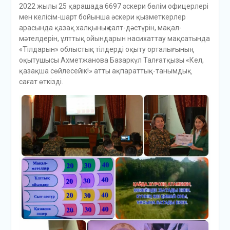
2022 жылы 25 қарашада 6697 әскери бөлім офицерлері
мен келісім-шарт бойынша әскери қызметкерлер
арасында қазақ халқының салт-дәстүрін, мақал-
мәтелдерін, ұлттық ойындарын насихаттау мақсатында
«Тілдарын» облыстық тілдерді оқыту орталығының
оқытушысы Ахметжанова Базаркүл Талғатқызы «Кел,
қазақша сөйлесейік!» атты ақпараттық-танымдық
сағат өткізді.