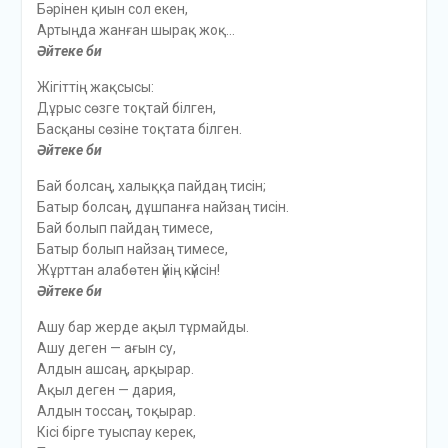
Бәрінен қиын сол екен,
Артыңда жанған шырақ жоқ…
Әйтеке би
Жігіттің жақсысы:
Дұрыс сөзге тоқтай білген,
Басқаны сөзіне тоқтата білген.
Әйтеке би
Бай болсаң, халыққа пайдаң тисін;
Батыр болсаң, дұшпанға найзаң тисін.
Бай болып пайдаң тимесе,
Батыр болып найзаң тимесе,
Жұрттан алабөтен үйің күйсін!
Әйтеке би
Ашу бар жерде ақыл тұрмайды.
Ашу деген — ағын су,
Алдын ашсаң, арқырар.
Ақыл деген — дария,
Алдын тоссаң, тоқырар.
Кісі бірге туыспау керек,