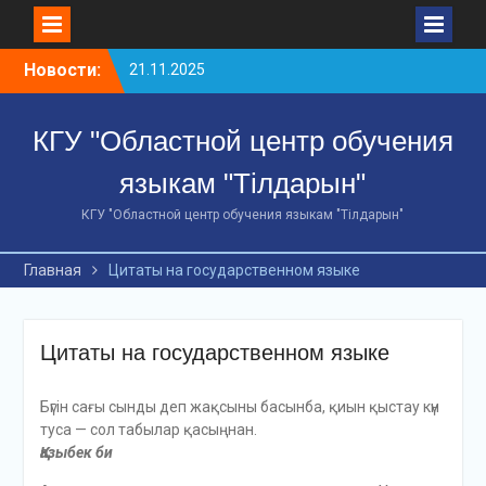
Перейти
21.11.2025
Новости:
к
10 ноября 2025 года
содержимому
сотрудники
Департамента полиции
КГУ "Областной центр обучения
Костанайской области
МВД РК завершили 48-
языкам "Тілдарын"
часовой краткосрочный
КГУ "Областной центр обучения языкам "Тілдарын"
курс по изучению
казахского языка и
получили сертификаты.
Главная
Цитаты на государственном языке
18 декабря 2025 года по
инициативе Управления
культуры акимата
Цитаты на государственном языке
Костанайской
областисостоялся
масштабный форум под
Бүгін сағы сынды деп жақсыны басынба, қиын қыстау күн
названием «AI и
туса — сол табылар қасыңнан.
лингвистика: эпоха
Қазыбек би
цифровойсинергии».