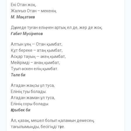
Екі Отан жоқ.
Жалғыз Отан – мекенің
М. Мақатаев
Дүниеде туған еліңнен артық ел де, жер де жоқ.
Ғабит Мүсірепов
Алтын ұяң — Отан қымбат,
Құт береке – атаң қымбат,
Асқар тауың — әкең қымбат,
Мейірімді – анаң қымбат,
Туып өскен елің қымбат.
Төле би
Атадан жақсы ұл туса,
Елінің туы болады.
Атадан жаман ұл туса,
Елінің соры болады.
Қазыбек би
Ал, қазақ, мешел болып қаламын демесең,
тағылымыңды, бесігіңді түзе.