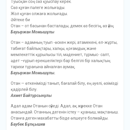
Туысқан соң сөз қуыспау керек.
Сөз қуған пәлеге жолығады.
Жол қуған олжаға жолығады.
Әйтеке би
Отан – от басынан басталады, демек өз бесігің, өз үйің.
Бауыржан Момышұлы
Отан – адамның туып -өскен жері, атамекені, ел-жұрты,
табиғат байлықтары, халқы, қоғамдық және
мемлекеттік құрылысы тіл, мәдениет, тұрмыс- салт,
әдет –ғұрып ерекшеліктері бар белгілі бір халықтың
тарихи тұрағына айналған аумақ.
Бауыржан Момышұлы.
Отан — өткенімізді танып, бағалай білу, ең әуелі, өзімізді
қадірлей білу.
Ахмет Байтұрсынұлы
Адал адам Отанын сүйеді. Адал, ақ жүрекке Отан
анасындай. Отанның дегенін істеу – қуаныш, мақтаныш.
Отанға деген махабатты бізде өлшеуге болмайды.
Баубек Бұлқышев