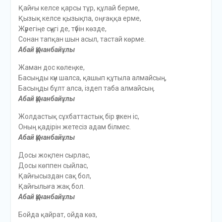
Қайғы келсе қарсы тұр, құлай берме,
Қызық келсе қызықпа, оңғаққа ерме,
Жүрегіңе сүңгі де, түбін көзде,
Сонан тапқан шын асыл, тастай көрме.
Абай Құнанбайұлы
Жаман дос көлеңке,
Басыңды күн шалса, қашып құтыла алмайсың,
Басыңды бұлт алса, іздеп таба алмайсың.
Абай Құнанбайұлы
Жолдастық сұхбаттастық бір үлкен іс,
Оның қадірін жетесіз адам білмес.
Абай Құнанбайұлы
Досы жоқпен сырлас,
Досы көппен сыйлас,
Қайғысыздан сақ бол,
Қайғылыға жақ бол.
Абай Құнанбайұлы
Бойда қайрат, ойда көз,