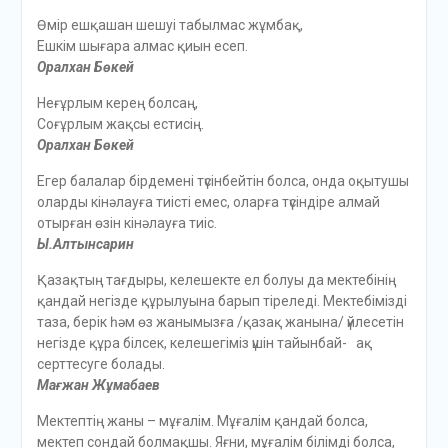
Өмір ешқашан шешуі табылмас жұмбақ,
Ешкім шығара алмас қиын есеп.
Оралхан Бөкей
Неғұрлым керең болсаң,
Соғұрлым жақсы естисің.
Оралхан Бөкей
Егер балалар бірдемені түсінбейтін болса, онда оқытушы
оларды кінәлауға тиісті емес, оларға түсіндіре алмай
отырған өзін кінәлауға тиіс.
Ы.Алтынсарин
Қазақтың тағдыры, келешекте ел болуы да мектебінің
қандай негізде құрылуына барып тіреледі. Мектебімізді
таза, берік һәм өз жанымызға /қазақ жанына/ үйлесетін
негізде құра білсек, келешегіміз үшін тайынбай- ақ
серттесуге болады.
Мағжан Жұмабаев
Мектептің жаны – мұғалім. Мұғалім қандай болса,
мектеп сондай болмақшы. Яғни, мұғалім білімді болса,