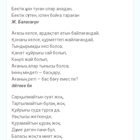
Бектік үшін туған олар анадан,
Бектік сүттен, іспен бойға тараған
Ж. Баласағұн
Ағасы келсе, ардақтап атын байлағандай;
Қонағы келсе, құрметтеп жайлағандай;
Тындырымды інісі болса;
Қанат-құйрығы сай болып,
Көңілі жай болып,
Ағаның алар тынысы болса;
Інінің міндеті — басқару,
Ағаның реті — бас бағу емес пе?
Әйтеке би
Сарқылмайтын суат жоқ,
Тартылмайтын бұлақ жоқ.
Құйрығы суда тұрса да,
Уақтысы жеткенде,
Қурамайтын құрақ жоқ.
Дүние деген пәни бұл,
Баласы жоқта мият жоқ,