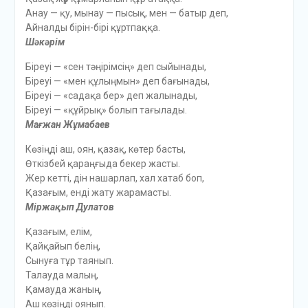
Анау — қу, мынау — пысық, мен — батыр деп,
Айналды бiрiн-бiрi құртпаққа.
Шәкәрім
Бiреуi — «сен тәңірімсің» деп сыйынады,
Бiреуi — «мен құлыңмын» деп бағынады,
Бiреуi — «садақа бер» деп жалынады,
Бiреуi — «құйрық» болып тағылады.
Мағжан Жұмабаев
Көзіңдi аш, оян, қазақ, көтер басты,
Өткiзбей қараңғыда бекер жасты.
Жер кеттi, дiн нашарлап, хал хатаб боп,
Қазағым, ендi жату жарамасты.
Міржақып Дулатов
Қазағым, елiм,
Қайқайып белің,
Сынуға тұр таянып.
Талауда малың,
Қамауда жаның,
Аш көзіңдi оянып.