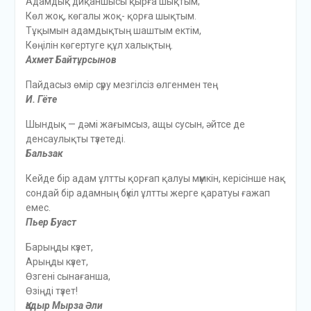
Адамдық диқаншысы қырға шықтым;
Көл жоқ, көгалы жоқ- қорға шықтым.
Тұқымын адамдықтың шаштым ектім,
Көңілін көгертуге құл халықтың.
Ахмет Байтұрсынов
Пайдасыз өмір сүру мезгілсіз өлгенмен тең
И. Гёте
Шындық — дәмі жағымсыз, ащы сусын, әйтсе де
денсаулықты түзетеді.
Бальзак
Кейде бір адам ұлтты қорғап қалуы мүмкін, керісінше нақ
сондай бір адамның бүкіл ұлтты жерге қаратуы ғажап
емес.
Пьер Буаст
Барыңды күзет,
Арыңды күзет,
Өзгені сынағанша,
Өзіңді түзет!
Қадыр Мырза Әли