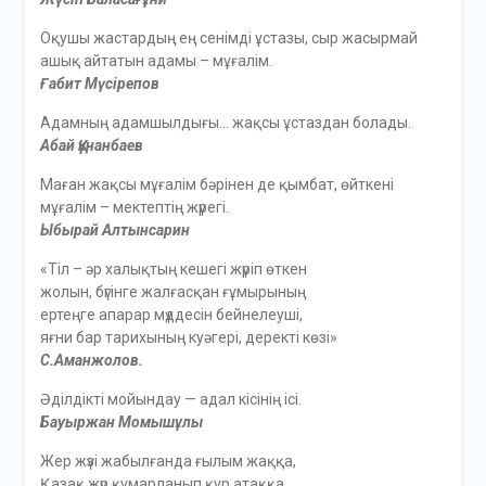
Оқушы жастардың ең сенімді ұстазы, сыр жасырмай
ашық айтатын адамы – мұғалім.
Ғабит Мүсірепов
Адамның адамшылдығы… жақсы ұстаздан болады.
Абай Құнанбаев
Маған жақсы мұғалім бәрінен де қымбат, өйткені
мұғалім – мектептің жүрегі.
Ыбырай Алтынсарин
«Тіл – әр халықтың кешегі жүріп өткен
жолын, бүгінге жалғасқан ғұмырының
ертеңге апарар мүддесін бейнелеуші,
яғни бар тарихының куәгері, деректі көзі»
С.Аманжолов.
Әділдікті мойындау — адал кісінің ісі.
Бауыржан Момышұлы
Жер жүзi жабылғанда ғылым жаққа,
Қазақ жүр құмарланып құр атаққа.