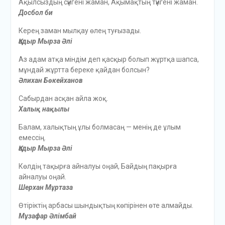
Ақылсыздың сүйгені жаман, Ақымақтың түйгені жаман.
Досбол би
Керең заман мылқау өлең туғызады.
Қадыр Мырза Әлі
Аз адам атқа міндім деп қасқыр болып жұртқа шапса,
мұндай жұртта береке қайдан болсын?
Әлихан Бөкейханов
Сабырдан асқан айла жоқ.
Халық нақылы
Балам, халықтың ұлы болмасаң — менің де ұлым
емессің.
Қадыр Мырза Әлі
Көлдің тақырға айналуы оңай, Байдың пақырға
айналуы оңай.
Шерхан Мұртаза
Өтіріктің арбасы шындықтың көпірінен өте алмайды.
Мұзафар Әлімбай