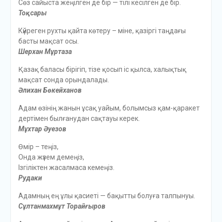
Сөз сайыста жеңілген де бір — тілі кесілген де бір.
Тоқсары
Күйреген рухты қайта көтеру – міне, қазіргі таңдағы
басты мақсат осы.
Шерхан Мұртаза
Қазақ баласы бірігіп, тізе қосып іс қылса, халықтық
мақсат сонда орындалады.
Әлихан Бөкейханов
Адам өзінің жанын ұсақ уайым, болымсыз қам-қаракет
дертімен былғанудан сақтауы керек.
Мұхтар Әуезов
Өмір – теңіз,
Онда жүзем демеңіз,
Ізгіліктен жасалмаса кемеңіз.
Рудаки
Адамның ең ұлы қасиеті — бақытты болуға талпынуы.
Сұлтанмахмұт Торайғыров