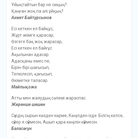
Ұйықтайтын бар не сиқың?
Қаңған жоқ па әлi ұйқың?
Ахмет Байтұрсынов
Есi кеткен ел байқұс,
Жұрт әкiмге қарасар,
Өзгеге бақ жоқ жарасар,
Есi кеткен ел байғұс
Ақылынан адасар.
Адасқаны емес пе,
Бiрiн-бiрi шағысып,
Тепкiлесiп, қағысып,
Өкiметке таласар.
Майлықожа
Атты мен жаяудың сәлемі жараспас.
Жиренше шешен
Сүюдің сырын көзден көрме, Көңілден ізде. Білгің келсе,
сүйер я сүймесін, Ашып қара көңілін күймесін.
Баласағұн