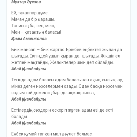
Мұхтар Әуезов
Ей, тәкаппар дүние,
Маған да бір қарашы.
Танисың ба, сен, мені,
Мен – қазақтың баласы!
Қасым Аманжолов
Биік мансап — биік жартас. Ерінбей еңбектеп жылан да
шығады, Екпіндей ұшып қыран да шығады. Жікшіл ел
жетпей мақтайды, Желөкпелер шын деп ойлайды.
Абай Құнанбайұлы
Тегінде адам баласы адам баласынан ақыл, ғылым, ар,
мінез деген нәрселермен озады. Одан басқа нәрсемен
оздым ғой демектің бәрі де ақмақшылық…
Абай Құнанбайұлы
Естілердің сөздерін ескеріп жүрген адам өзі де есті
болады.
Абай Құнанбайұлы
Еңбек қумай тапқан мал дәулет болмас,