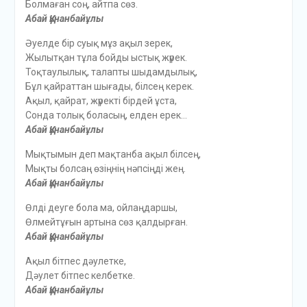
Болмаған соң, айтпа сөз.
Абай Құнанбайұлы
Әуелде бір суық мұз ақыл зерек,
Жылытқан тұла бойды ыстық жүрек.
Тоқтаулылық, талапты шыдамдылық,
Бұл қайраттан шығады, білсең керек.
Ақыл, қайрат, жүректі бірдей ұста,
Сонда толық боласың, елден ерек…
Абай Құнанбайұлы
Мықтымын деп мақтанба ақыл білсең,
Мықты болсаң өзіңнің нәпсіңді жең.
Абай Құнанбайұлы
Өлді деуге бола ма, ойлаңдаршы,
Өлмейтұғын артына сөз қалдырған.
Абай Құнанбайұлы
Ақыл бітпес дәулетке,
Дәулет бітпес келбетке.
Абай Құнанбайұлы