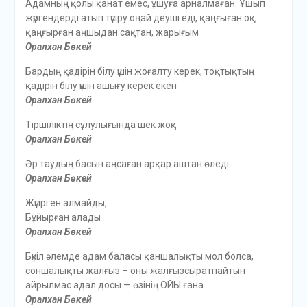
Адамның қолы қанат емес, ұшуға арналмаған. Ұшып
жүргендерді атып түсіру оңай деуші еді, қаңғыған оқ,
қаңғырған аңшыдан сақтан, жарығым
Оралхан Бөкей
Бардың қадірін білу үшін жоғалту керек, тоқтықтың
қадірін білу үшін ашығу керек екен
Оралхан Бөкей
Тіршіліктің сұлулығында шек жоқ
Оралхан Бөкей
Әр таудың басын аңсаған арқар аштан өледі
Оралхан Бөкей
Жүгірген алмайды,
Бұйырған алады
Оралхан Бөкей
Бүкіл әлемде адам баласы қаншалықты мол болса,
соншалықты жалғыз – оны жалғызсыратпайтын
айрылмас адал досы — өзінің ОЙЫ ғана
Оралхан Бөкей