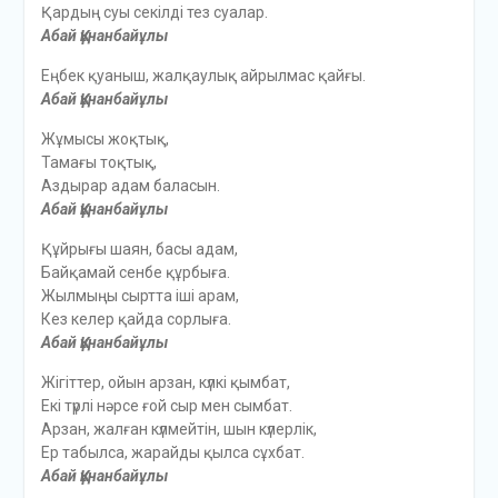
Қардың суы секілді тез суалар.
Абай Құнанбайұлы
Еңбек қуаныш, жалқаулық айрылмас қайғы.
Абай Құнанбайұлы
Жұмысы жоқтық,
Тамағы тоқтық,
Аздырар адам баласын.
Абай Құнанбайұлы
Құйрығы шаян, басы адам,
Байқамай сенбе құрбыға.
Жылмыңы сыртта іші арам,
Кез келер қайда сорлыға.
Абай Құнанбайұлы
Жігіттер, ойын арзан, күлкі қымбат,
Екі түрлі нәрсе ғой сыр мен сымбат.
Арзан, жалған күлмейтін, шын күлерлік,
Ер табылса, жарайды қылса сұхбат.
Абай Құнанбайұлы