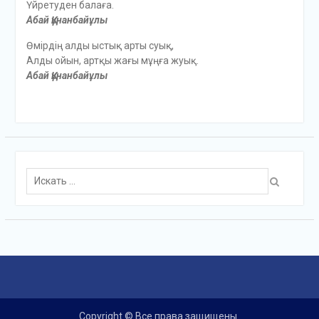
Үйретуден балаға.
Абай Құнанбайұлы
Өмірдің алды ыстық арты суық,
Алды ойын, артқы жағы мұңға жуық.
Абай Құнанбайұлы
Поиск
для:
Copyright © Все права защищены.