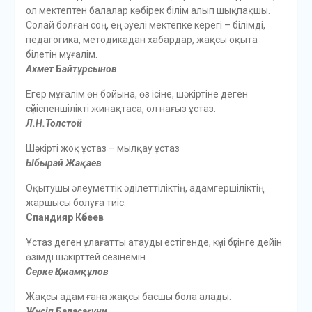
ол мектептен балалар көбірек білім алып шықпақшы.
Солай болған соң, ең әуелі мектепке керегі – білімді,
педагогика, методикадан хабардар, жақсы оқыта
білетін мұғалім.
Ахмет Байтұрсынов
Егер мұғалім өн бойына, өз ісіне, шәкіртіне деген
сүйіспеншілікті жинақтаса, ол нағыз ұстаз.
Л.Н.Толстой
Шәкірті жоқ ұстаз – мылқау ұстаз
Ыбырай Жақаев
Оқытушы әлеуметтік әділеттіліктің, адамгершіліктің
жаршысы болуға тиіс.
Спандияр Көбеев
Ұстаз деген ұлағатты атауды естігенде, күні бүгінге дейін
өзімді шәкірттей сезінемін
Серке Қожамқұлов
Жақсы адам ғана жақсы басшы бола алады.
Жүсіп Баласағұни