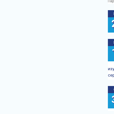
Пар
из
се