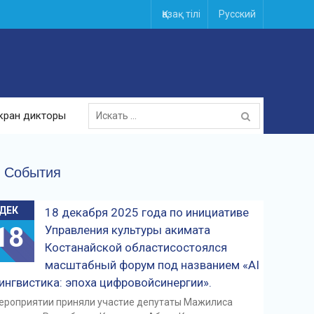
Қазақ тілі
Русский
Поиск
кран дикторы
для:
События
ДЕК
18 декабря 2025 года по инициативе
18
Управления культуры акимата
Костанайской областисостоялся
масштабный форум под названием «AI
лингвистика: эпоха цифровойсинергии».
ероприятии приняли участие депутаты Мажилиса