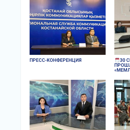
МАСШТАБНЫЙ ФОРУМ ПОД
НАЗВАНИЕМ «AI И
ЛИНГВИСТИКА: ЭПОХА
ЦИФРОВОЙСИНЕРГИИ».
ПРЕСС-КОНФЕРЕНЦИЯ
30 
ПРОШ
«МЕМЛЕ
СИМВО
УПРАВ
АКИМА
ОБЛАС
ВОЕН
СОТР
ПРАВ
ОРГАН