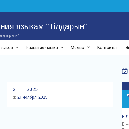
ния языкам "Тілдарын"
ілдарын"
языков
Развитие языка
Медиа
Контакты
Э
21.11.2025
21 ноября, 2025
и 
В м