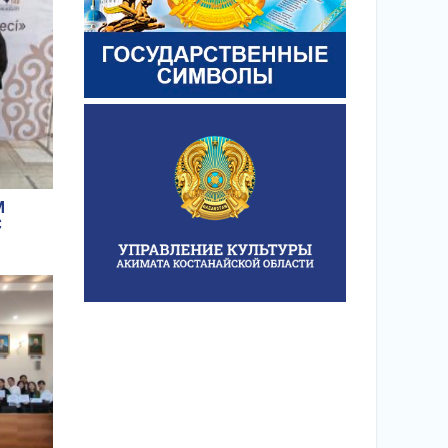
Ы.
М
С