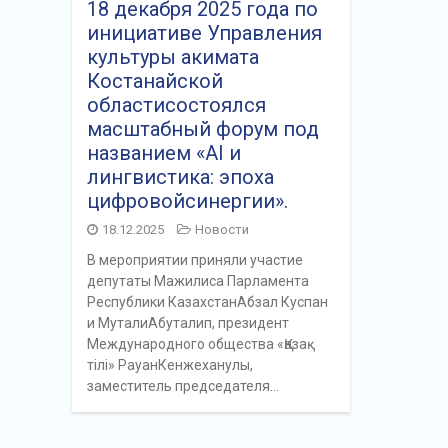
18 декабря 2025 года по
инициативе Управления
культуры акимата
Костанайской
областисостоялся
масштабный форум под
названием «AI и
лингвистика: эпоха
цифровойсинергии».
18.12.2025
Новости
В мероприятии приняли участие
депутаты Мажилиса Парламента
Республики КазахстанАбзал Куспан
и МуталиАбуталип, президент
Международного общества «Қазақ
тілі» РауанКенжеханулы,
заместитель председателя…