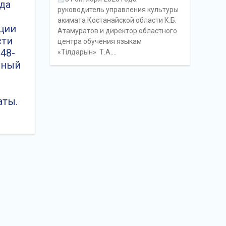
ода
руководитель управления культуры
акимата Костанайской области К.Б.
ции
Атамуратов и директор областного
сти
центра обучения языкам
48-
«Тілдарын» Т.А.…
чный
аты.