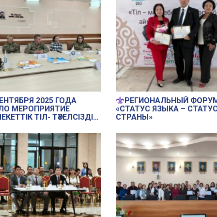
КУРС ПО ИЗУЧЕНИЮ
КАЗАХСКОГО ЯЗЫКА И
ПОЛУЧИЛИ СЕРТИФИКАТ
СЕНТЯБРЯ 2025 ГОДА
РЕГИОНАЛЬНЫЙ ФОРУ
ЛО МЕРОПРИЯТИЕ
«СТАТУС ЯЗЫКА – СТАТУ
КЕТТІК ТІЛ- ТӘУЕЛСІЗДІК
СТРАНЫ»
ЛЫ», ОРГАНИЗОВАННОЕ
ЛЕНИЕМ КУЛЬТУРЫ
ТА КОСТАНАЙСКОЙ
ТИ СРЕДИ
НОСЛУЖАЩИХ И
УДНИКОВ
ООХРАНИТЕЛЬНЫХ
ОВ