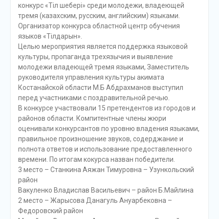
конкурс «Тіл шебері» среди молодежи, владеющей
тремя (казахским, русским, английским) языками.
Организатор конкурса областной центр обучения
языков «Тілдарын».
Целью мероприятия является поддержка языковой
культуры, пропаганда трехязычия и выявление
молодежи владеющей тремя языками, Заместитель
руководителя управления культуры акимата
Костанайской области М.Б Абдрахманов выступил
перед участниками с поздравительной речью.
В конкурсе участвовали 15 претендентов из городов и
районов области. Компитентные члены жюри
оценивали конкурсантов по уровню владения языками,
правильное произношение звуков, содерджание и
полнота ответов и использование предоставленного
времени. По итогам кокурса назван победители.
3 место – Станкина Аяжан Тимуровна – Узункольский
район
Вакуленко Владислав Васильевич – район Б.Майлина
2 место – Жарысова Данагуль Ануарбековна –
Федоровский район