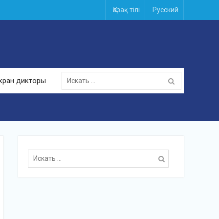
Қазақ тілі
Русский
Поиск
кран дикторы
для:
Поиск
для: