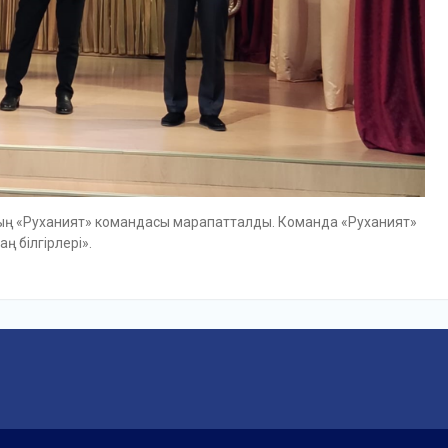
ның «Руханият» командасы марапатталды. Команда «Руханият»
 білгірлері».