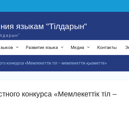
ния языкам "Тілдарын"
ілдарын"
языков
Развитие языка
Медиа
Контакты
Э
го конкурса «Мемлекеттік тіл – мемлекеттік қызметте»
ного конкурса «Мемлекеттік тіл –