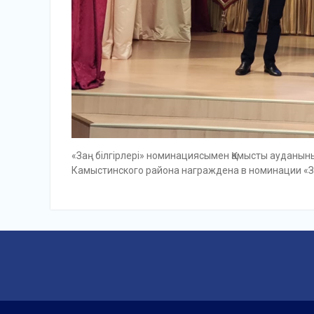
«Заң білгірлері» номинациясымен Қамысты ауданы
Камыстинского района награждена в номинации «Заң