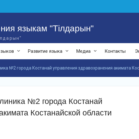
ния языкам "Тілдарын"
ілдарын"
языков
Развитие языка
Медиа
Контакты
Э
ника №2 города Костанай управления здравохранения акимата Ко
клиника №2 города Костанай
акимата Костанайской области