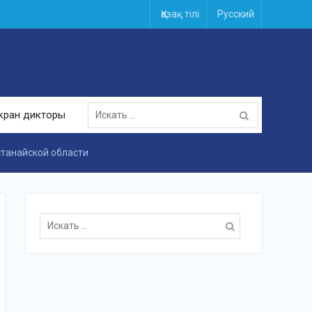
Қазақ тілі
Русский
Поиск
кран дикторы
для:
станайской области
Поиск
для: