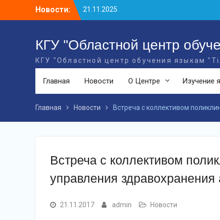
Перейти
Новости:
21.11.2025
к
10 ноября 2025 года сотрудники
содержимому
Департамента полиции Костанайской
области МВД РК завершили 48-часовой
КГУ "Областной центр обуче
краткосрочный курс по изучению
КГУ "Областной центр обучения языкам "Т
казахского языка и получили
сертификаты.
Главная
Новости
О Центре
Изучение 
18 декабря 2025 года по инициативе
Управления культуры акимата
Костанайской областисостоялся
Главная
Новости
Встреча с коллективом поликли
масштабный форум под названием «AI и
лингвистика: эпоха цифровойсинергии».
Встреча с коллективом поли
управления здравохранения 
21.11.2017
admin
Новости