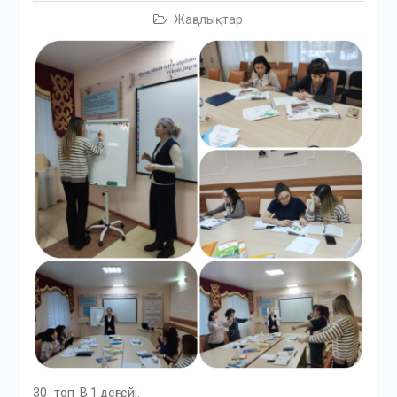
Жаңалықтар
30- топ В 1 деңгейі.