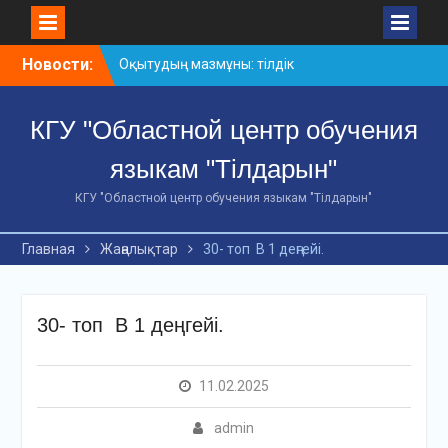
Skip
Новости:
Оқытудың мазмұны: тілдік
to
дағдылар және
content
инновациялық
КГУ "Областной центр обучения
стратегиялар
АХМЕТ БАЙТҰРСЫНҰЛЫ
языкам "Тілдарын"
АТЫНДАҒЫ «ҮЗДІК
ОҚЫТУШЫ-2026»
КГУ "Областной центр обучения языкам "Тілдарын"
ОБЛЫСТЫҚ БАЙҚАУЫ
«Мемлекеттік тіл –
Главная
Жаңалықтар
30- топ В 1 деңгейі.
Тәуелсіздік символы»
облыстық байқауы
30- топ В 1 деңгейі.
11.02.2025
admin