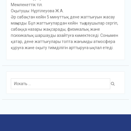
Мемлекеттік тіл.
Оқытушы: Нұртілеуова Ж.А.
Әр сабақтан кейін 5 минуттық дене жаттығуын жасау
маңызды. Бұл жаттығулардан кейін тыңдаушылар сергіп,
сабаққа назары жақсарады, физикалық және
психикалық шаршауды азайтуға көмектеседі. Сонымен
қатар, дене жаттығулары топта жағымды атмосфера
құруға және оқыту тиімділігін арттыруға ықпал етеді.
Поиск
для: