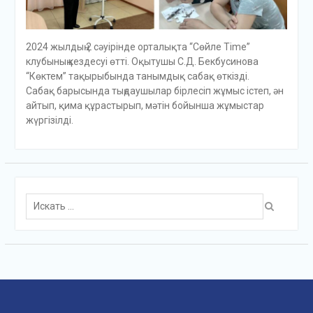
2024 жылдың 2 сәуірінде орталықта “Сөйле Time”
клубының кездесуі өтті. Оқытушы С.Д. Бекбусинова
“Көктем” тақырыбында танымдық сабақ өткізді.
Сабақ барысында тыңдаушылар бірлесіп жұмыс істеп, ән
айтып, қима құрастырып, мәтін бойынша жұмыстар
жүргізілді.
Поиск
для: