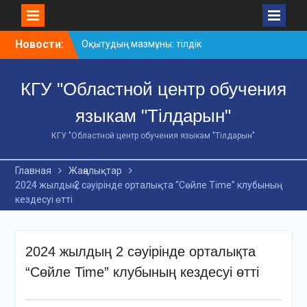
Skip
Новости:
Оқытудың мазмұны: тілдік
to
дағдылар және
content
инновациялық
КГУ "Областной центр обучения
стратегиялар
АХМЕТ БАЙТҰРСЫНҰЛЫ
языкам "Тілдарын"
АТЫНДАҒЫ «ҮЗДІК
ОҚЫТУШЫ-2026»
КГУ "Областной центр обучения языкам "Тілдарын"
ОБЛЫСТЫҚ БАЙҚАУЫ
«Мемлекеттік тіл –
Главная
Жаңалықтар
Тәуелсіздік символы»
2024 жылдың 2 сәуірінде орталықта “Сөйле Time” клубының
облыстық байқауы
кездесуі өтті
2024 жылдың 2 сәуірінде орталықта
“Сөйле Time” клубының кездесуі өтті