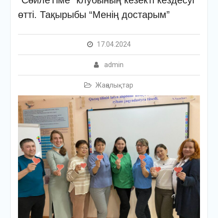
“СөйлеТіме” клубының кезекті кездесуі
өтті. Тақырыбы “Менің достарым”
17.04.2024
admin
Жаңалықтар