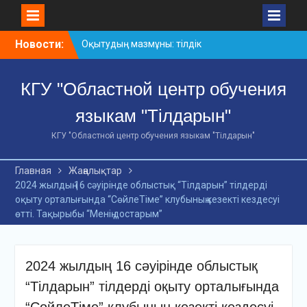
Skip
Новости:
Оқытудың мазмұны: тілдік
to
дағдылар және
content
инновациялық
КГУ "Областной центр обучения
стратегиялар
АХМЕТ БАЙТҰРСЫНҰЛЫ
языкам "Тілдарын"
АТЫНДАҒЫ «ҮЗДІК
ОҚЫТУШЫ-2026»
КГУ "Областной центр обучения языкам "Тілдарын"
ОБЛЫСТЫҚ БАЙҚАУЫ
«Мемлекеттік тіл –
Главная
Жаңалықтар
Тәуелсіздік символы»
2024 жылдың 16 сәуірінде облыстық “Тілдарын” тілдерді
облыстық байқауы
оқыту орталығында “СөйлеТіме” клубының кезекті кездесуі
өтті. Тақырыбы “Менің достарым”
2024 жылдың 16 сәуірінде облыстық
“Тілдарын” тілдерді оқыту орталығында