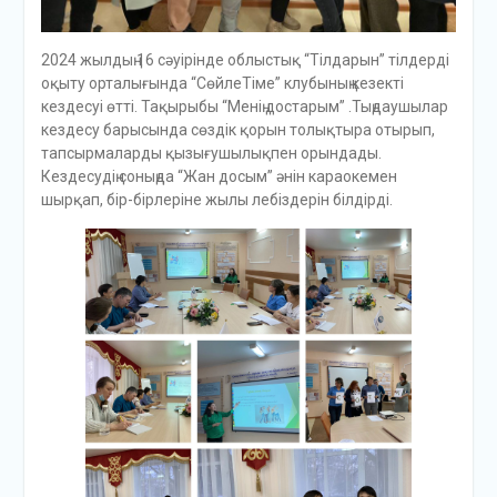
2024 жылдың 16 сәуірінде облыстық “Тілдарын” тілдерді
оқыту орталығында “СөйлеТіме” клубының кезекті
кездесуі өтті. Тақырыбы “Менің достарым” .Тыңдаушылар
кездесу барысында сөздік қорын толықтыра отырып,
тапсырмаларды қызығушылықпен орындады.
Кездесудің соныңда “Жан досым” әнін караокемен
шырқап, бір-бірлеріне жылы лебіздерін білдірді.