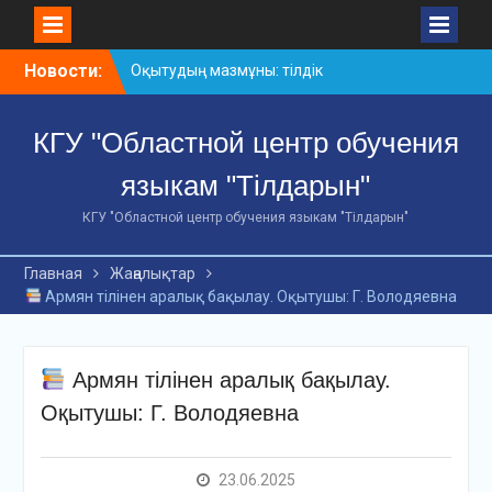
Skip
Новости:
Оқытудың мазмұны: тілдік
to
дағдылар және
content
инновациялық
КГУ "Областной центр обучения
стратегиялар
АХМЕТ БАЙТҰРСЫНҰЛЫ
языкам "Тілдарын"
АТЫНДАҒЫ «ҮЗДІК
ОҚЫТУШЫ-2026»
КГУ "Областной центр обучения языкам "Тілдарын"
ОБЛЫСТЫҚ БАЙҚАУЫ
«Мемлекеттік тіл –
Главная
Жаңалықтар
Тәуелсіздік символы»
Армян тілінен аралық бақылау. Оқытушы: Г. Володяевна
облыстық байқауы
Армян тілінен аралық бақылау.
Оқытушы: Г. Володяевна
23.06.2025