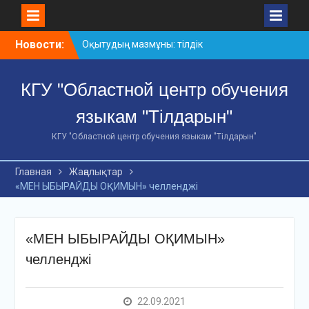
Skip
Новости:
Оқытудың мазмұны: тілдік
to
дағдылар және
content
инновациялық
КГУ "Областной центр обучения
стратегиялар
АХМЕТ БАЙТҰРСЫНҰЛЫ
языкам "Тілдарын"
АТЫНДАҒЫ «ҮЗДІК
ОҚЫТУШЫ-2026»
КГУ "Областной центр обучения языкам "Тілдарын"
ОБЛЫСТЫҚ БАЙҚАУЫ
«Мемлекеттік тіл –
Главная
Жаңалықтар
Тәуелсіздік символы»
«МЕН ЫБЫРАЙДЫ ОҚИМЫН» челленджі
облыстық байқауы
«МЕН ЫБЫРАЙДЫ ОҚИМЫН»
челленджі
22.09.2021