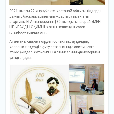
2021 жылғы 22 қыркүйекте Қостанай облысы тілдерді
дамыту басқармасының ұйымдастыруымен Ұлы
ағартушы Ы.Алтынсариннің 180 жылдығына орай «МЕН
ЫБЫРАЙДЫ ОҚИМЫН» атты челлендж zoom
платформасында өтті.
Аталған іс-шараға өңірдегі облыстық, аудандық,
қалалық тілдерді оқыту орталығында оқитын өзге
этнос өкілдері қатысып, Ы.Алтынсариннің әңгімелерінен
үзінді оқыды.