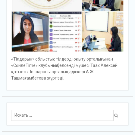
«Тілдарын» облыстық тілдерді оқыту орталығынан
«СөйлеTime» клубының белсенді мүшесі Таах Алексей
қатысты. Іс-шараны орталық әдіскері А.Ж.
Ташмағамбетова жүргізді.
Поиск
для: