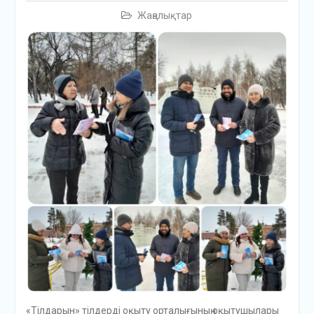
Жаңалықтар
«Тілдарын» тілдерді оқыту орталығының оқытушылары