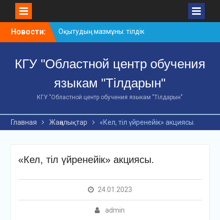
Skip
Новости:
Оқытудың мазмұны: тілдік
to
дағдылар және
content
инновациялық
КГУ "Областной центр обучения
стратегиялар
АХМЕТ БАЙТҰРСЫНҰЛЫ
языкам "Тілдарын"
АТЫНДАҒЫ «ҮЗДІК
ОҚЫТУШЫ-2026»
КГУ "Областной центр обучения языкам "Тілдарын"
ОБЛЫСТЫҚ БАЙҚАУЫ
«Мемлекеттік тіл –
Главная
Жаңалықтар
«Кел, тіл үйренейік» акциясы.
Тәуелсіздік символы»
облыстық байқауы
«Кел, тіл үйренейік» акциясы.
24.01.2023
admin