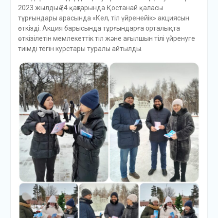
2023 жылдың 24 қаңтарында Қостанай қаласы
тұрғындары арасында «Кел, тіл үйренейік» акциясын
өткізді. Акция барысында тұрғындарға орталықта
өткізілетін мемлекеттік тіл және ағылшын тілі үйренуге
тиімді тегін курстары туралы айтылды.