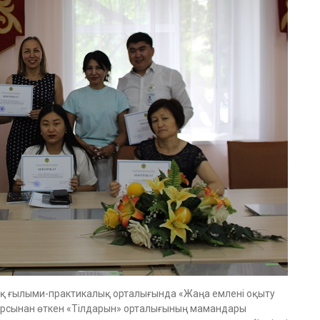
ық ғылыми-практикалық орталығында «Жаңа емлені оқыту
курсынан өткен «Тілдарын» орталығының мамандары