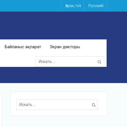
Қазақ тілі
Русский
Байланыс ақпарат
Экран дикторы
Поиск
для:
Поиск
для: