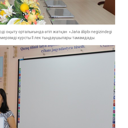
і оқыту орталығында өтіп жатқан «Jańa álіpbı negizindegi
қа мерзімді курсты ІІ лек тыңдаушылары тәмамдады.