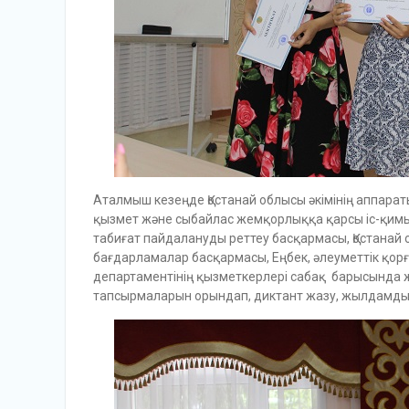
Аталмыш кезеңде Қостанай облысы әкімінің аппарат
қызмет және сыбайлас жемқорлыққа қарсы іс-қимыл
табиғат пайдалануды реттеу басқармасы, Қостанай
бағдарламалар басқармасы, Еңбек, әлеуметтік қорғ
департаментінің қызметкерлері сабақ барысында 
тапсырмаларын орындап, диктант жазу, жылдамды