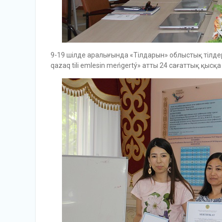
9-19 шілде аралығында «Тілдарын» облыстық тілдерд
qazaq tili emlesin meńgertý» атты 24 сағаттық қыс