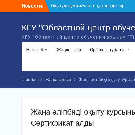
Skip
Новости:
Оқытудың мазмұны: тілдік дағдылар
to
және инновациялық стратегиялар
content
АХМЕТ БАЙТҰРСЫНҰЛЫ АТЫНДАҒЫ
«ҮЗДІК ОҚЫТУШЫ-2026» ОБЛЫСТЫҚ
КГУ "Областной центр обуче
БАЙҚАУЫ
КГУ "Областной центр обучения языкам "Т
«Мемлекеттік тіл – Тәуелсіздік
символы» облыстық байқауы
Негізгі бет
Жаңалықтар
Орталық туралы
Главная
Жаңалықтар
Жаңа әліпбиді оқыту курсы
Жаңа әліпбиді оқыту курсын
Сертификат алды