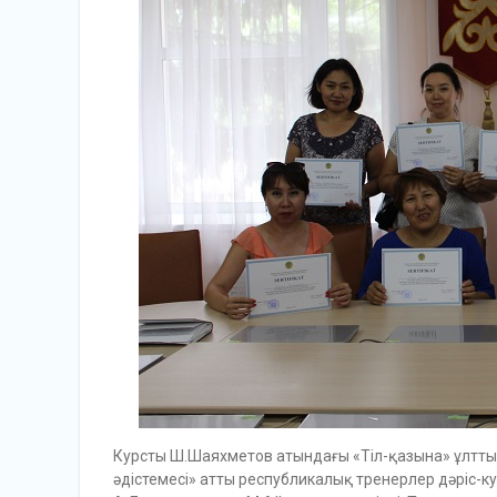
Курсты Ш.Шаяхметов атындағы «Тіл-қазына» ұлтт
әдістемесі» атты республикалық тренерлер дәріс-