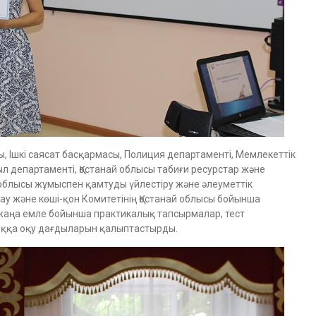
ы, Ішкі саясат басқармасы, Полиция департаменті, Мемлекеттік
 департаменті, Қостанай облысы табиғи ресурстар және
 облысы жұмыспен қамтуды үйлестіру және әлеуметтік
ау және көші-қон Комитетінің Қостанай облысы бойынша
жаңа емле бойынша практикалық тапсырмалар, тест
ққа оқу дағдыларын қалыптастырды.