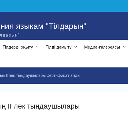
ния языкам "Тілдарын"
ілдарын"
Тілдерді оқыту
Тілді дамыту
Медиа-галереясы
ның ІІ лек тыңдаушылары Сертификат алды
ың ІІ лек тыңдаушылары