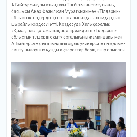
А.Байтұрсынұлы атындағы Тіл білімі институтының
басшысы Анар Фазылжан Мұратқызымен «Тілдарын»
облыстық тілдерді оқыту орталығында ғалымдардың
шырайлы кездесуі өтті. Кездесуде Халықаралық
«Қазақ тілі» қоғамының вице-президенті «Тілдарын»
облыстық тілдерді оқыту орталығының мамандары мен
А. Байтұрсынұлы атындағы өңірлік университетінің ғалым-
оқытушыларына құнды ақпараттар беріп, пікір алмасты.