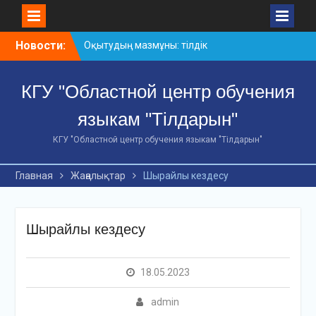
Skip
Новости:
Оқытудың мазмұны: тілдік
to
дағдылар және
content
инновациялық
КГУ "Областной центр обучения
стратегиялар
АХМЕТ БАЙТҰРСЫНҰЛЫ
языкам "Тілдарын"
АТЫНДАҒЫ «ҮЗДІК
ОҚЫТУШЫ-2026»
КГУ "Областной центр обучения языкам "Тілдарын"
ОБЛЫСТЫҚ БАЙҚАУЫ
«Мемлекеттік тіл –
Главная
Жаңалықтар
Шырайлы кездесу
Тәуелсіздік символы»
облыстық байқауы
Шырайлы кездесу
18.05.2023
admin