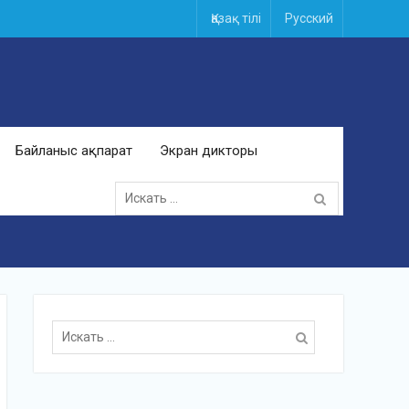
Қазақ тілі
Русский
Байланыс ақпарат
Экран дикторы
Поиск
для:
Поиск
для: