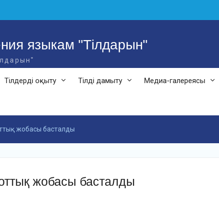
ния языкам "Тілдарын"
ілдарын"
Тілдерді оқыту
Тілді дамыту
Медиа-галереясы
оттық жобасы басталды
ттық жобасы басталды