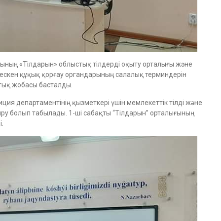
асының «Тілдарын» облыстық тілдерді оқыту орталығы және
лескен құқық қорғау органдарының салалық терминдерін
тық жобасы басталды.
иция департаментінің қызметкері үшін мемлекеттік тілді және
ру болып табылады. 1-ші сабақты “Тілдарын” орталығының
.