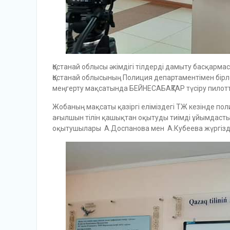
Қостанай облысы әкімдігі тілдерді дамыту басқарм
Қостанай облысының Полиция департаментімен бір
меңгерту мақсатында БЕЙНЕСАБАҚТАР түсіру пилот
Жобаның мақсаты қазіргі еліміздегі ТЖ кезінде пол
ағылшын тілін қашықтан оқытуды тиімді ұйымдасты
оқытушылары А.Доспанова мен А.Кубеева жүргізді