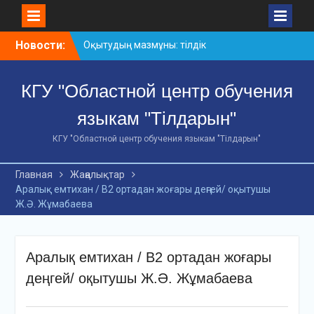
Skip
Новости:
Оқытудың мазмұны: тілдік
to
дағдылар және
content
инновациялық
КГУ "Областной центр обучения
стратегиялар
АХМЕТ БАЙТҰРСЫНҰЛЫ
языкам "Тілдарын"
АТЫНДАҒЫ «ҮЗДІК
ОҚЫТУШЫ-2026»
КГУ "Областной центр обучения языкам "Тілдарын"
ОБЛЫСТЫҚ БАЙҚАУЫ
«Мемлекеттік тіл –
Главная
Жаңалықтар
Тәуелсіздік символы»
Аралық емтихан / В2 ортадан жоғары деңгей/ оқытушы
облыстық байқауы
Ж.Ә. Жұмабаева
Аралық емтихан / В2 ортадан жоғары
деңгей/ оқытушы Ж.Ә. Жұмабаева