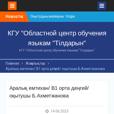
Skip
Новости:
Оқытудың мазмұны: тілдік
to
дағдылар және
content
инновациялық
КГУ "Областной центр обучения
стратегиялар
АХМЕТ БАЙТҰРСЫНҰЛЫ
языкам "Тілдарын"
АТЫНДАҒЫ «ҮЗДІК
ОҚЫТУШЫ-2026»
КГУ "Областной центр обучения языкам "Тілдарын"
ОБЛЫСТЫҚ БАЙҚАУЫ
«Мемлекеттік тіл –
Главная
Жаңалықтар
Тәуелсіздік символы»
Аралық емтихан/ В1 орта деңгей/ оқытушы Б.Ахметжанова
облыстық байқауы
Аралық емтихан/ В1 орта деңгей/
оқытушы Б.Ахметжанова
14.06.2023